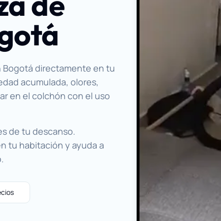
za de
ogotá
n Bogotá directamente en tu
iedad acumulada, olores,
r en el colchón con el uso
es de tu descanso.
n tu habitación y ayuda a
.
ecios