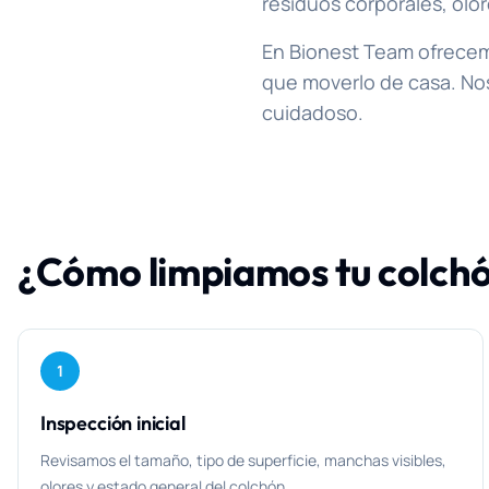
residuos corporales, olor
En Bionest Team ofrecemo
que moverlo de casa. Nos 
cuidadoso.
¿Cómo limpiamos tu colch
1
Inspección inicial
Revisamos el tamaño, tipo de superficie, manchas visibles,
olores y estado general del colchón.