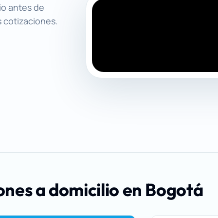
io antes de
s cotizaciones.
ones a domicilio en Bogotá